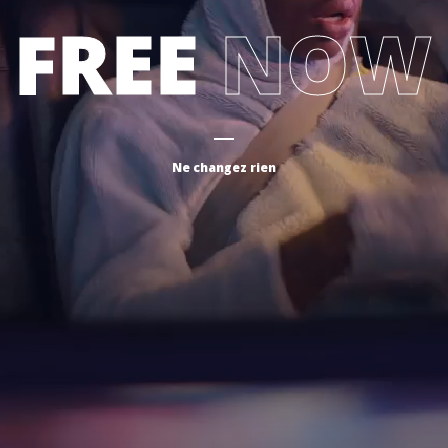
FREE
NOW
Ne changez rien